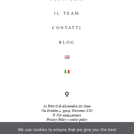
IL TEAM
CONTATTI
BLOG
Le Petit O di Alessandra De Maio
Via Driulini 4, 33019 Tricesimo (UD)
P. IVA 03094300302
Privacy Policy e cookie policy
-
We use cookies to ensure that we give you the best
© Le Petit O 2026