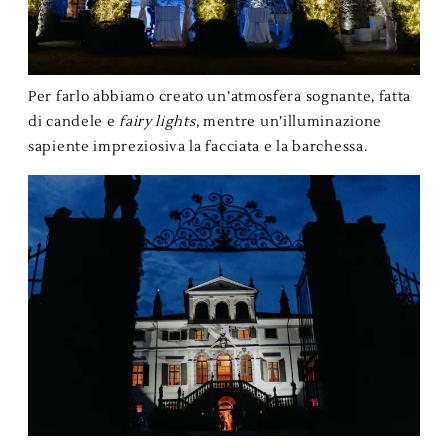
Per farlo abbiamo creato un’atmosfera sognante, fatta
di candele e
fairy lights
, mentre un’illuminazione
sapiente impreziosiva la facciata e la barchessa.