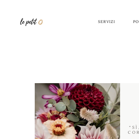
SERVIZI
PO
“S
CO