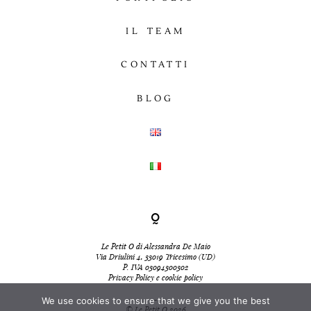
IL TEAM
CONTATTI
BLOG
Le Petit O di Alessandra De Maio
Via Driulini 4, 33019 Tricesimo (UD)
P. IVA 03094300302
Privacy Policy e cookie policy
-
We use cookies to ensure that we give you the best
© Le Petit O 2026