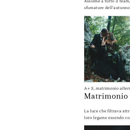
Assieme a tutto il team
sfumature dell’autunno
A
+ S, matrimonio alter
Matrimonio 
La luce che filtrava att
loro legame essendo com