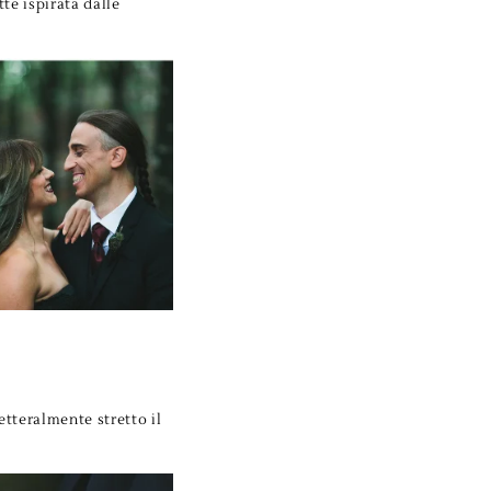
te ispirata dalle
etteralmente stretto il