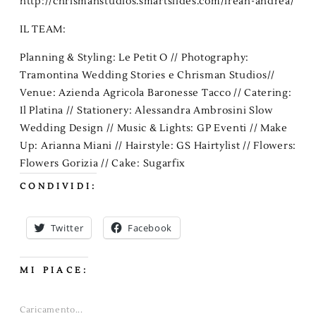
http://chrismanstudios.smartslides.com/irean-andrea/
IL TEAM:
Planning & Styling:
Le Petit O
// Photography:
Tramontina Wedding Stories
e
Chrisman Studios
//
Venue:
Azienda Agricola Baronesse Tacco
// Catering:
Il Platina
// Stationery:
Alessandra Ambrosini Slow
Wedding Design
// Music & Lights:
GP Eventi
// Make
Up:
Arianna Miani
// Hairstyle:
GS Hairtylist
// Flowers:
Flowers Gorizia // Cake:
Sugarfix
CONDIVIDI:
Twitter
Facebook
MI PIACE:
Caricamento...