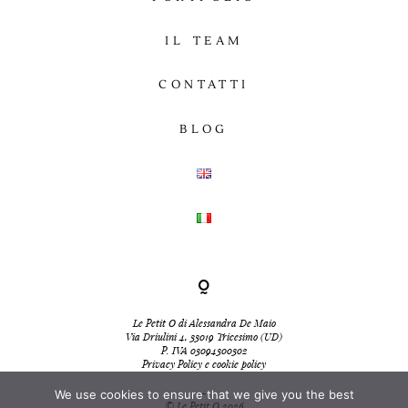
IL TEAM
CONTATTI
BLOG
Le Petit O di Alessandra De Maio
Via Driulini 4, 33019 Tricesimo (UD)
P. IVA 03094300302
Privacy Policy e cookie policy
-
We use cookies to ensure that we give you the best
© Le Petit O 2026